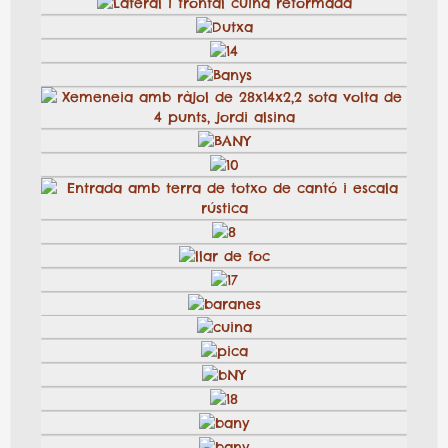
Cuina
dutxa
Cuina amb toba color palla i rajola vermella, jordi
alsina
Bany
Banys
Cuines
19
28
9
15
Xemeneia restaurada, jordi alsina
Bany rústic amb masa catalana, jordi alsina
bany
bany
25
Lateral i frontal cuina reformada
Dutxa
14