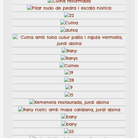
Cuina
Barana amb balustres de recuperació, jordi alsina
cuina
dutxa
dutxa
cuina
20
escales
Cuina
Lavabo amb encimera de rajola, jordi alsina
5
bany
7
23
Detall rajola de 10×10 de La Bisbal, jordi alsina
Cuina reformada
Pilar rodó de pedra i escala rústica
22