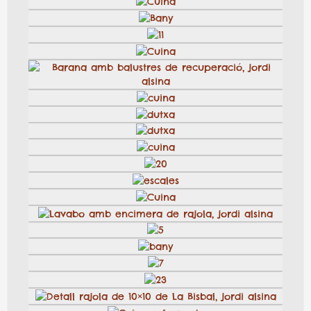
Detall encimera bany a mida amb rajola GresBisbal
16
cuina
BANY
escales
llar de foc
Cuina amb rajola 10×10 i silestone, jordi alsina
cuina
bany vermell, jordi alsina
Cuina
Sala d’estar
bany
Cuina
Bany
11