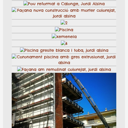
27
Piscina
Esglaons amb gresite blava, jordi alsina
1
piscina
Coronaments piscines
12
Façana amb aplacat de gres porcel.lànic, jordi alsina
Manteniment pous oberts
Piscina
Detall teulada amb teula de recuperació, Jordi Alsina
Piscines
Pou reformat a Calonge, Jordi Alsina
Façana nova construcció amb morter colorejat, jordi
alsina