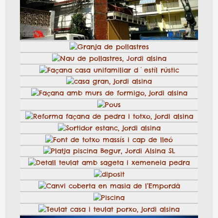
2
Piscina
xemeneia
6
Piscina gresite blanca i toba, jordi alsina
Coronament piscina amb gres extrusionat, jordi alsina
Façana am remolinat colorejat, jordi alsina