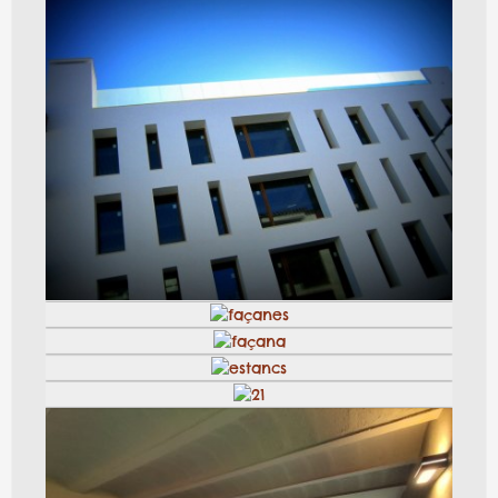
façana edicifi alt, jordi alsina
Granja de pollastres
Nau de pollastres, Jordi alsina
Façana casa unifamiliar d´estíl rústic
casa gran, jordi alsina
Façana amb murs de formigo, jordi alsina
Pous
Reforma façana de pedra i totxo, jordi alsina
Sortidor estanc, jordi alsina
Font de totxo massís i cap de lleó
Platja piscina Begur, Jordi Alsina SL
Detall teulat amb sageta i xemeneia pedra
diposit
Canvi coberta en masia de l’Empordà
Piscina
Teulat casa i teulat porxo, jordi alsina